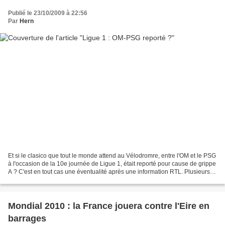
Publié le 23/10/2009 à 22:56
Par
Hern
Et si le clasico que tout le monde attend au Vélodromre, entre l'OM et le PSG
à l'occasion de la 10e journée de Ligue 1, était reporté pour cause de grippe
A ? C'est en tout cas une éventualité après une information RTL. Plusieurs
joueurs du club parisien...
Mondial 2010 : la France jouera contre l'Eire en
barrages