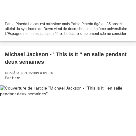
Pablo Pineda Le cas est rarissime mais Pablo Pineda âgé de 35 ans et
atteint du syndrome de Down vient de décrocher son diplôme universitaire.
L'Espagne n’en n’est pas peu fière. Il déclare simplement «Je ne considère
par le syndrome de Down comme une...
Michael Jackson - "This Is It " en salle pendant
deux semaines
Publié le 28/10/2009 à 09:04
Par
Hern