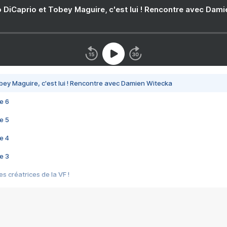
 DiCaprio et Tobey Maguire, c'est lui ! Rencontre avec Dam
bey Maguire, c'est lui ! Rencontre avec Damien Witecka
e 6
e 5
e 4
e 3
s créatrices de la VF !
e 2
e 1