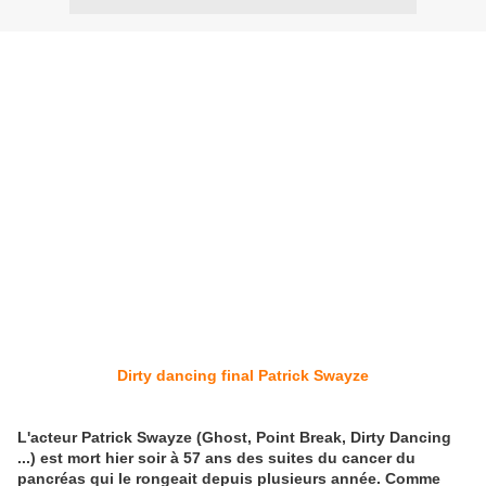
Dirty dancing final Patrick Swayze
L'acteur Patrick Swayze (Ghost, Point Break, Dirty Dancing
...) est mort hier soir à 57 ans des suites du cancer du
pancréas qui le rongeait depuis plusieurs année. Comme