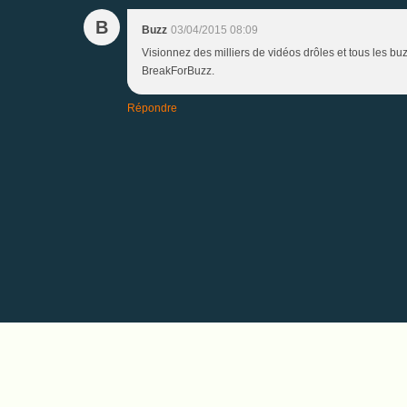
B
Buzz
03/04/2015 08:09
Visionnez des milliers de vidéos drôles et tous les bu
BreakForBuzz.
Répondre