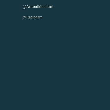
@ArnaudMouillard
@Radiohern