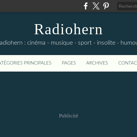
Radiohern
adiohern : cinéma - musique - sport - insolite - humo
ATÉGORIES PRINCIPALES
PAGES
ARCHIVES
CONTAC
Publicité