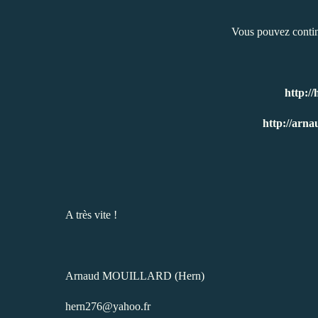
Vous pouvez contin
http:/
http://arna
A très vite !
Arnaud MOUILLARD (Hern)
hern276@yahoo.fr