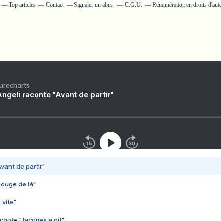
Top articles
Contact
Signaler un abus
C.G.U.
Rémunération en droits d'aut
Purecharts
ngeli raconte "Avant de partir"
vant de partir"
Bouge de là"
 vite"
conte "Jacques a dit"