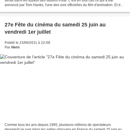
serait dans les tuyaux des studios Pixar. C'est en tout cas ce qui a été
annoncé par Tom Hanks, l'une des voix officielles du film d'animation. Et de
4! Après trois premiers...
27e Fête du cinéma du samedi 25 juin au
vendredi 1er juillet
Publié le 23/06/2011 à 22:08
Par
Hern
Comme tous les ans depuis 1985, plusieurs millions de spectateurs
devraient se ruer dans les salles obscures en France du samedi 25 juin au