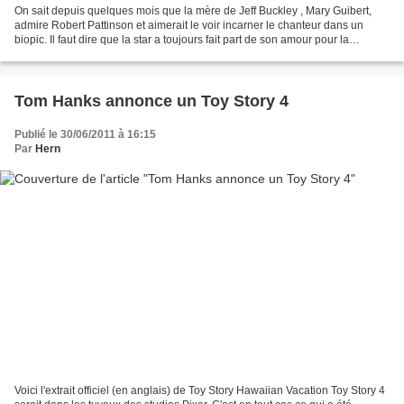
On sait depuis quelques mois que la mère de Jeff Buckley , Mary Guibert,
admire Robert Pattinson et aimerait le voir incarner le chanteur dans un
biopic. Il faut dire que la star a toujours fait part de son amour pour la
musique, et que physiquement,...
Tom Hanks annonce un Toy Story 4
Publié le 30/06/2011 à 16:15
Par
Hern
Voici l'extrait officiel (en anglais) de Toy Story Hawaiian Vacation Toy Story 4