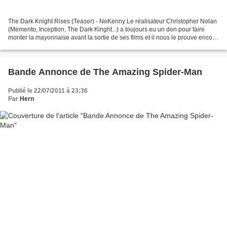
The Dark Knight Rises (Teaser) - NoKenny Le réalisateur Christopher Nolan
(Memento, Inception, The Dark Kinght...) a toujours eu un don pour faire
monter la mayonnaise avant la sortie de ses films et il nous le prouve encore
une fois avec le teaser de...
Bande Annonce de The Amazing Spider-Man
Publié le 22/07/2011 à 23:36
Par
Hern