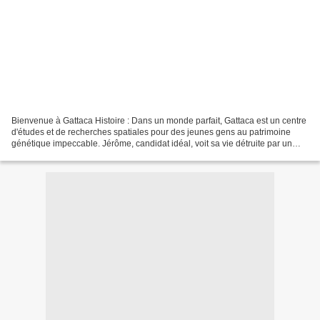
Bienvenue à Gattaca Histoire : Dans un monde parfait, Gattaca est un centre
d'études et de recherches spatiales pour des jeunes gens au patrimoine
génétique impeccable. Jérôme, candidat idéal, voit sa vie détruite par un
accident tandis que Vincent, enfant...