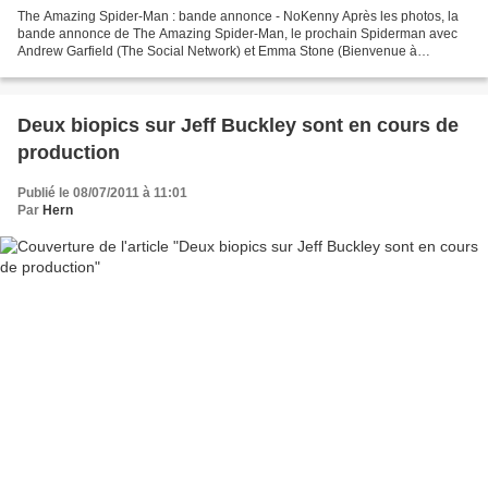
The Amazing Spider-Man : bande annonce - NoKenny Après les photos, la
bande annonce de The Amazing Spider-Man, le prochain Spiderman avec
Andrew Garfield (The Social Network) et Emma Stone (Bienvenue à
Zombieland). Sortie prévue le 4 Juillet 2012. source...
Deux biopics sur Jeff Buckley sont en cours de
production
Publié le 08/07/2011 à 11:01
Par
Hern