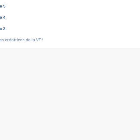
e 5
e 4
e 3
s créatrices de la VF !
e 2
e 1
e Mektoub My Love arrive enfin ! Rencontre avec Shaïn Boumedine et Sal
i : après Toni en famille
elle réalise le bouleversant Dites lui que je l'aime
ais ! Rencontre autour de Vie privée de Rebecca Zlotowski
 de Marguerite, Grave... Rencontre avec Ella Rumpf
 Les Rêveurs, un film intime sur la santé mentale