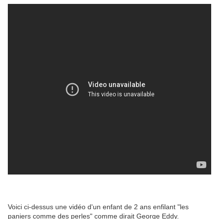
Voici ci-dessus une vidéo d'un enfant de 2 ans enfilant "les
paniers comme des perles" comme dirait George Eddy.