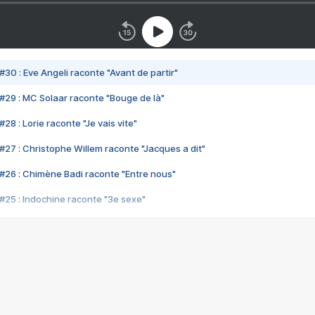
#30 : Eve Angeli raconte "Avant de partir"
#29 : MC Solaar raconte "Bouge de là"
28 : Lorie raconte "Je vais vite"
#27 : Christophe Willem raconte "Jacques a dit"
#26 : Chimène Badi raconte "Entre nous"
#25 : Indochine raconte "3e sexe"
#24 : Zaho raconte "C'est chelou"
#23 : Patrick Bruel raconte "Au café des délices"
#22 : Kyo raconte "Le chemin"
#21 : Nolwenn Leroy raconte "Cassé"