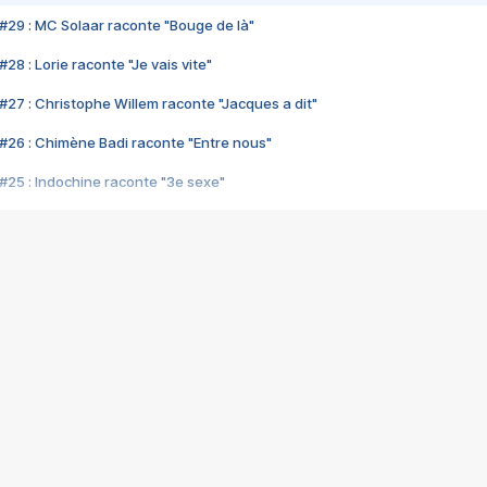
#29 : MC Solaar raconte "Bouge de là"
28 : Lorie raconte "Je vais vite"
#27 : Christophe Willem raconte "Jacques a dit"
#26 : Chimène Badi raconte "Entre nous"
#25 : Indochine raconte "3e sexe"
#24 : Zaho raconte "C'est chelou"
#23 : Patrick Bruel raconte "Au café des délices"
#22 : Kyo raconte "Le chemin"
#21 : Nolwenn Leroy raconte "Cassé"
#20 : Patrick Hernandez raconte "Born to be alive"
#19 : Lorie raconte "Près de moi"
#18 : Michael Jones raconte "A nos actes manqués" (avec Jean-Jacque