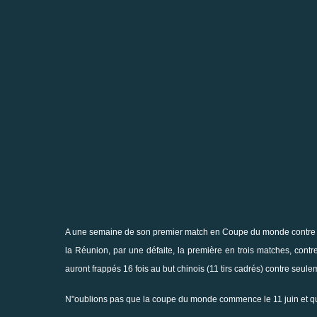
A une semaine de son premier match en Coupe du monde contre l'U
la Réunion, par une défaite, la première en trois matches, cont
auront frappés 16 fois au but chinois (11 tirs cadrés) contre seule
N"oublions pas que la coupe du monde commence le 11 juin et qu 