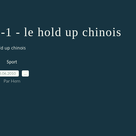
-1 - le hold up chinois
old up chinois
Sport
5.06.2010
…
Par Hern