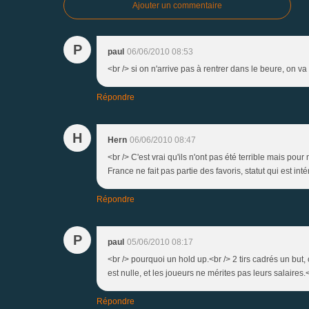
Ajouter un commentaire
P
paul
06/06/2010 08:53
<br /> si on n'arrive pas à rentrer dans le beure, on va
Répondre
H
Hern
06/06/2010 08:47
<br /> C'est vrai qu'ils n'ont pas été terrible mais po
France ne fait pas partie des favoris, statut qui est in
Répondre
P
paul
05/06/2010 08:17
<br /> pourquoi un hold up.<br /> 2 tirs cadrés un but, 
est nulle, et les joueurs ne mérites pas leurs salaires.<
Répondre