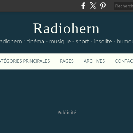
Radiohern
adiohern : cinéma - musique - sport - insolite - humo
ATÉGORIES PRINCIPALES
PAGES
ARCHIVES
CONTAC
Publicité