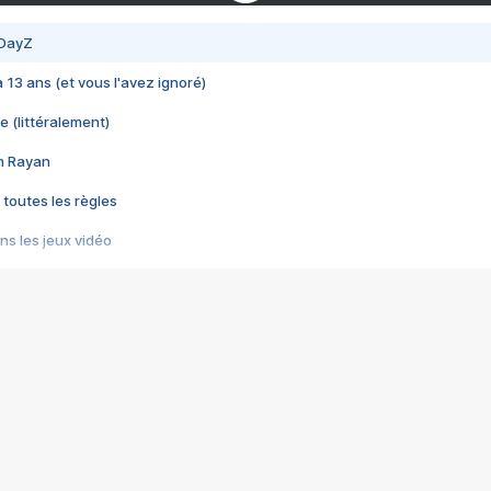
 DayZ
 a 13 ans (et vous l'avez ignoré)
e (littéralement)
im Rayan
 toutes les règles
s les jeux vidéo
us choquant de Rockstar ? - Le scandale BULLY
e plus moche de Steam
du RÊVE tourne au CAUCHEMAR
pendant 8 heures
it… à tort
umiliés par un jeu vidéo