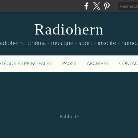
Radiohern
adiohern : cinéma - musique - sport - insolite - humo
ATÉGORIES PRINCIPALES
PAGES
ARCHIVES
CONTAC
Publicité