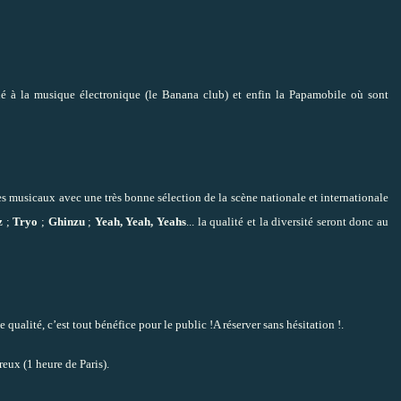
é à la musique électronique (le Banana club) et enfin la Papamobile où sont
yles musicaux avec
une très bonne sélection de la scène nationale et internationale
z
;
Tryo
;
Ghinzu
;
Yeah, Yeah, Yeahs
...
la qualité et la diversité seront donc au
qualité, c’est tout bénéfice pour le public !A réserver sans hésitation !.
eux (1 heure de Paris).