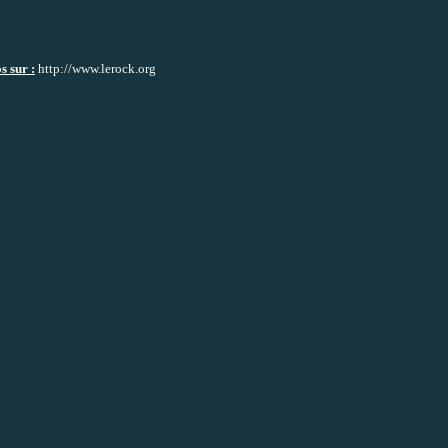
s sur :
http://www.lerock.org